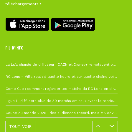
téléchargements !
FIL D’INFO
Hier à 10h12
La Liga change de diffuseur : DAZN et Disney+ remplacent beIN Sports !
1 août à 09h19
RC Lens – Villarreal : à quelle heure et sur quelle chaîne voir la finale de la Como Cup ?
27 juillet à 19h57
Como Cup : comment regarder les matchs du RC Lens en direct ?
22 juillet à 19h16
Ligue 1+ diffusera plus de 30 matchs amicaux avant la reprise de la Ligue 1
22 juillet à 15h22
Coupe du monde 2026 : des audiences record, mais M6 devrait perdre très gros !
TOUT VOIR