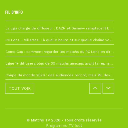
FIL D’INFO
Hier à 10h12
La Liga change de diffuseur : DAZN et Disney+ remplacent beIN Sports !
1 août à 09h19
RC Lens – Villarreal : à quelle heure et sur quelle chaîne voir la finale de la Como Cup ?
27 juillet à 19h57
Como Cup : comment regarder les matchs du RC Lens en direct ?
22 juillet à 19h16
Ligue 1+ diffusera plus de 30 matchs amicaux avant la reprise de la Ligue 1
22 juillet à 15h22
Coupe du monde 2026 : des audiences record, mais M6 devrait perdre très gros !
TOUT VOIR
© Matchs TV 2026 - Tous droits réservés
Programme TV foot