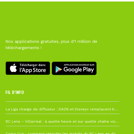
Nos applications gratuites, plus d'1 million de
téléchargements !
FIL D’INFO
6 août à 10h12
La Liga change de diffuseur : DAZN et Disney+ remplacent beIN Sports !
1 août à 09h19
RC Lens – Villarreal : à quelle heure et sur quelle chaîne voir la finale de la Como Cup ?
27 juillet à 19h57
Como Cup : comment regarder les matchs du RC Lens en direct ?