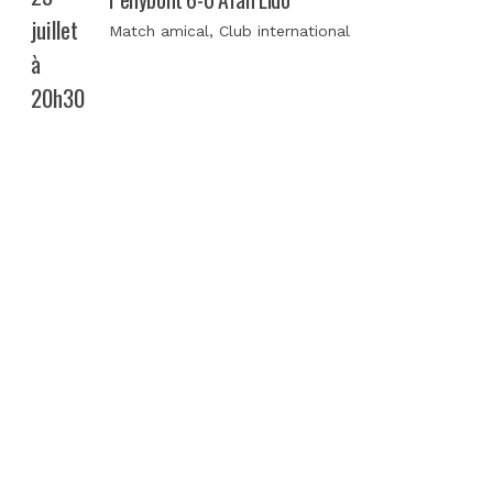
juillet
Match amical
, Club international
à
20h30