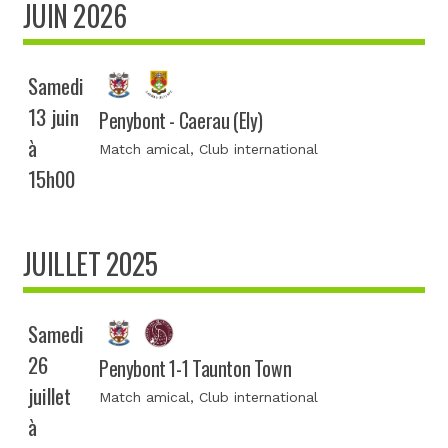
JUIN 2026
Samedi
13 juin
Penybont - Caerau (Ely)
à
Match amical
, Club international
15h00
JUILLET 2025
Samedi
26
Penybont 1-1 Taunton Town
juillet
Match amical
, Club international
à