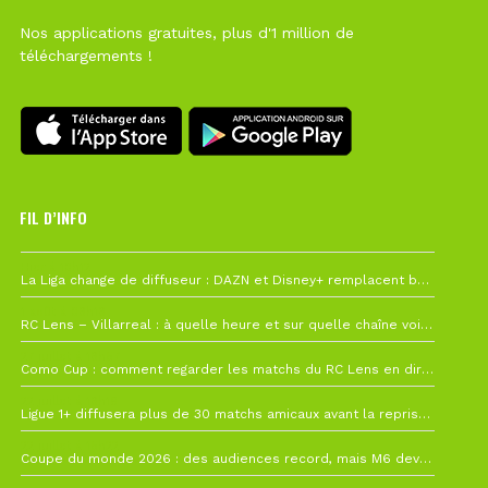
Nos applications gratuites, plus d'1 million de
téléchargements !
FIL D’INFO
Hier à 10h12
La Liga change de diffuseur : DAZN et Disney+ remplacent beIN Sports !
1 août à 09h19
RC Lens – Villarreal : à quelle heure et sur quelle chaîne voir la finale de la Como Cup ?
27 juillet à 19h57
Como Cup : comment regarder les matchs du RC Lens en direct ?
22 juillet à 19h16
Ligue 1+ diffusera plus de 30 matchs amicaux avant la reprise de la Ligue 1
22 juillet à 15h22
Coupe du monde 2026 : des audiences record, mais M6 devrait perdre très gros !