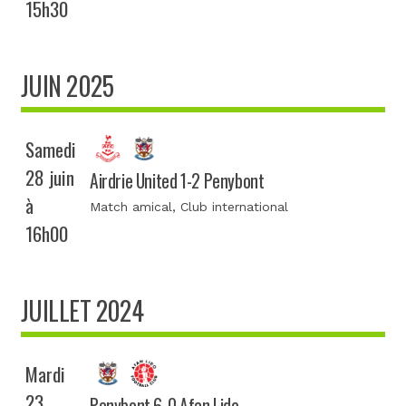
15h30
JUIN 2025
Samedi
28 juin
Airdrie United 1-2 Penybont
à
Match amical
, Club international
16h00
JUILLET 2024
Mardi
23
Penybont 6-0 Afan Lido