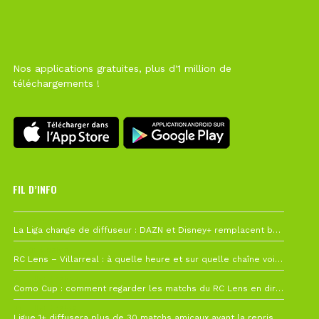
Nos applications gratuites, plus d'1 million de
téléchargements !
FIL D’INFO
Hier à 10h12
La Liga change de diffuseur : DAZN et Disney+ remplacent beIN Sports !
1 août à 09h19
RC Lens – Villarreal : à quelle heure et sur quelle chaîne voir la finale de la Como Cup ?
27 juillet à 19h57
Como Cup : comment regarder les matchs du RC Lens en direct ?
22 juillet à 19h16
Ligue 1+ diffusera plus de 30 matchs amicaux avant la reprise de la Ligue 1