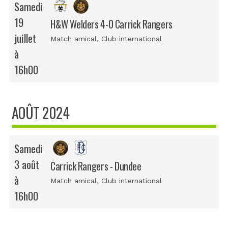
Samedi
19
H&W Welders 4-0 Carrick Rangers
juillet
Match amical
, Club international
à
16h00
AOÛT 2024
Samedi
3 août
Carrick Rangers - Dundee
à
Match amical
, Club international
16h00