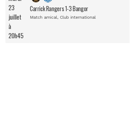
23
Carrick Rangers 1-3 Bangor
juillet
Match amical
, Club international
à
20h45