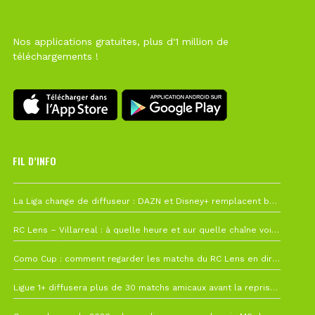
Nos applications gratuites, plus d'1 million de
téléchargements !
FIL D’INFO
6 août à 10h12
La Liga change de diffuseur : DAZN et Disney+ remplacent beIN Sports !
1 août à 09h19
RC Lens – Villarreal : à quelle heure et sur quelle chaîne voir la finale de la Como Cup ?
27 juillet à 19h57
Como Cup : comment regarder les matchs du RC Lens en direct ?
22 juillet à 19h16
Ligue 1+ diffusera plus de 30 matchs amicaux avant la reprise de la Ligue 1
22 juillet à 15h22