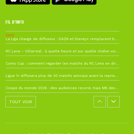
FIL D’INFO
10h12
La Liga change de diffuseur : DAZN et Disney+ remplacent beIN Sports !
1 août à 09h19
RC Lens – Villarreal : à quelle heure et sur quelle chaîne voir la finale de la Como Cup ?
27 juillet à 19h57
Como Cup : comment regarder les matchs du RC Lens en direct ?
22 juillet à 19h16
Ligue 1+ diffusera plus de 30 matchs amicaux avant la reprise de la Ligue 1
22 juillet à 15h22
Coupe du monde 2026 : des audiences record, mais M6 devrait perdre très gros !
TOUT VOIR