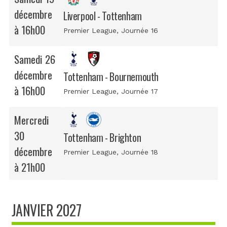
décembre
Liverpool - Tottenham
à 16h00
Premier League
, Journée 16
Samedi 26
décembre
Tottenham - Bournemouth
à 16h00
Premier League
, Journée 17
Mercredi
30
Tottenham - Brighton
décembre
Premier League
, Journée 18
à 21h00
JANVIER 2027