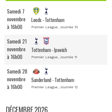
Samedi 7
novembre
Leeds - Tottenham
à 16h00
Premier League
, Journée 10
Samedi 21
novembre
Tottenham - Ipswich
à 16h00
Premier League
, Journée 11
Samedi 28
novembre
Sunderland - Tottenham
à 16h00
Premier League
, Journée 12
DÉCEMBRE 2026