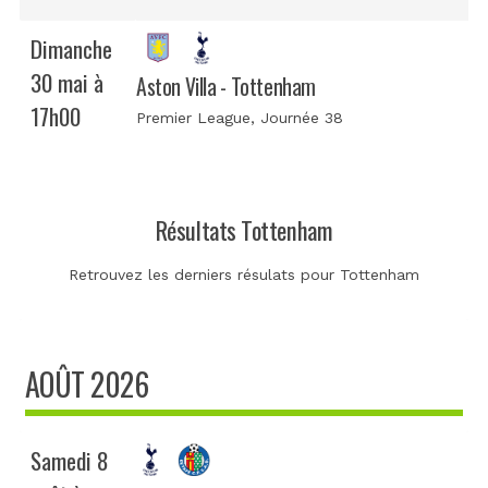
Dimanche
30 mai à
Aston Villa - Tottenham
17h00
Premier League
, Journée 38
Résultats Tottenham
Retrouvez les derniers résulats pour Tottenham
AOÛT 2026
Samedi 8