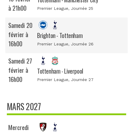
à 21h00
Premier League
, Journée 25
Samedi 20
février à
Brighton - Tottenham
16h00
Premier League
, Journée 26
Samedi 27
février à
Tottenham - Liverpool
16h00
Premier League
, Journée 27
MARS 2027
Mercredi