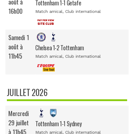
août à
Tottenham 1-1 Getafe
16h00
Match amical
, Club international
Samedi 1
août à
Chelsea 1-2 Tottenham
11h45
Match amical
, Club international
JUILLET 2026
Mercredi
29 juillet
Tottenham 1-1 Sydney
à 11h45
Match amical
, Club international