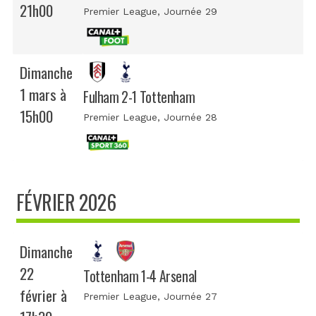
21h00
Premier League
, Journée 29
Dimanche
1 mars à
Fulham 2-1 Tottenham
15h00
Premier League
, Journée 28
FÉVRIER 2026
Dimanche
22
Tottenham 1-4 Arsenal
février à
Premier League
, Journée 27