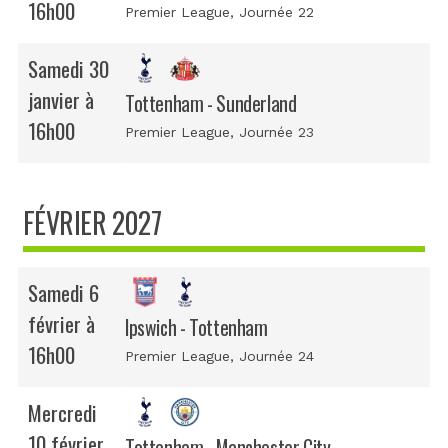
16h00
Premier League
, Journée 22
Samedi 30
janvier à
Tottenham - Sunderland
16h00
Premier League
, Journée 23
FÉVRIER 2027
Samedi 6
février à
Ipswich - Tottenham
16h00
Premier League
, Journée 24
Mercredi
10 février
Tottenham - Manchester City