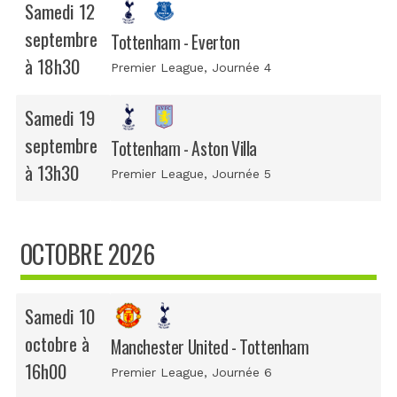
Samedi 12
septembre
Tottenham - Everton
à 18h30
Premier League
, Journée 4
Samedi 19
septembre
Tottenham - Aston Villa
à 13h30
Premier League
, Journée 5
OCTOBRE 2026
Samedi 10
octobre à
Manchester United - Tottenham
16h00
Premier League
, Journée 6