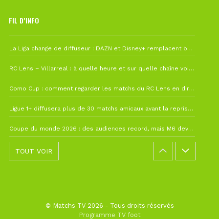
FIL D’INFO
6 août à 10h12
La Liga change de diffuseur : DAZN et Disney+ remplacent beIN Sports !
1 août à 09h19
RC Lens – Villarreal : à quelle heure et sur quelle chaîne voir la finale de la Como Cup ?
27 juillet à 19h57
Como Cup : comment regarder les matchs du RC Lens en direct ?
22 juillet à 19h16
Ligue 1+ diffusera plus de 30 matchs amicaux avant la reprise de la Ligue 1
22 juillet à 15h22
Coupe du monde 2026 : des audiences record, mais M6 devrait perdre très gros !
TOUT VOIR
© Matchs TV 2026 - Tous droits réservés
Programme TV foot