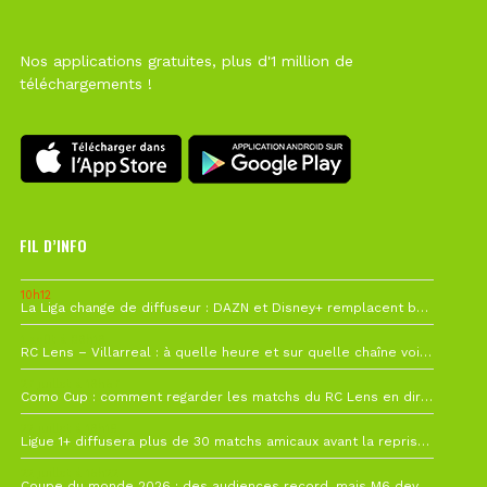
Nos applications gratuites, plus d'1 million de
téléchargements !
FIL D’INFO
10h12
La Liga change de diffuseur : DAZN et Disney+ remplacent beIN Sports !
1 août à 09h19
RC Lens – Villarreal : à quelle heure et sur quelle chaîne voir la finale de la Como Cup ?
27 juillet à 19h57
Como Cup : comment regarder les matchs du RC Lens en direct ?
22 juillet à 19h16
Ligue 1+ diffusera plus de 30 matchs amicaux avant la reprise de la Ligue 1
22 juillet à 15h22
Coupe du monde 2026 : des audiences record, mais M6 devrait perdre très gros !