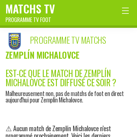
MATCHS TV
PROGRAMME TV FOOT
PROGRAMME TV MATCHS
ZEMPLÍN MICHALOVCE
EST-CE QUE LE MATCH DE ZEMPLÍN
MICHALOVCE EST DIFFUSÉ CE SOIR ?
Malheureusement non, pas de matchs de foot en direct
aujourd'hui pour Zemplín Michalovce.
⚠️ Aucun match de Zemplín Michalovce n’est
programmé prochainement. Voici les derniers