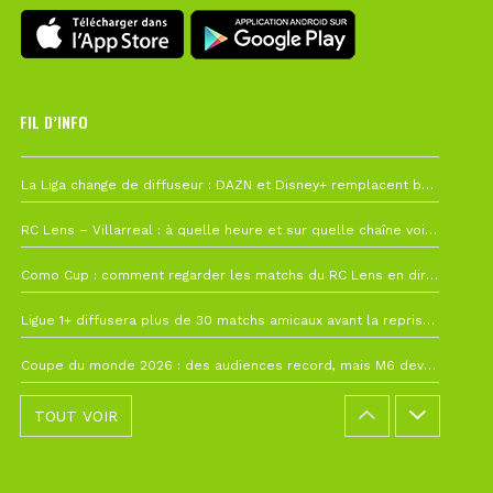
FIL D’INFO
6 août à 10h12
La Liga change de diffuseur : DAZN et Disney+ remplacent beIN Sports !
1 août à 09h19
RC Lens – Villarreal : à quelle heure et sur quelle chaîne voir la finale de la Como Cup ?
27 juillet à 19h57
Como Cup : comment regarder les matchs du RC Lens en direct ?
22 juillet à 19h16
Ligue 1+ diffusera plus de 30 matchs amicaux avant la reprise de la Ligue 1
22 juillet à 15h22
Coupe du monde 2026 : des audiences record, mais M6 devrait perdre très gros !
TOUT VOIR