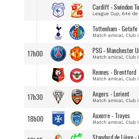
Cardiff - Swindon T
League Cup
, 64e de
Tottenham - Getafe
Match amical
, Club 
PSG - Manchester U
17h00
Match amical
, Club 
Rennes - Brentford
Match amical
, Club 
Angers - Lorient
17h30
Match amical
, Club 
Auxerre - Troyes
18h00
Match amical
, Club 
Standard de Liège -