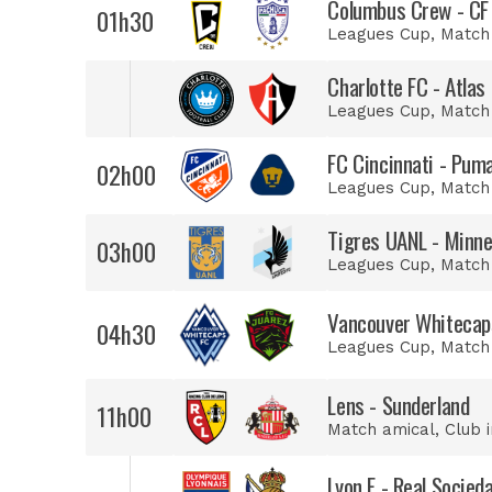
Columbus Crew - CF
01h30
Leagues Cup
, Match
Charlotte FC - Atlas
Leagues Cup
, Match
FC Cincinnati - Pum
02h00
Leagues Cup
, Match
Tigres UANL - Minne
03h00
Leagues Cup
, Match
Vancouver Whitecaps
04h30
Leagues Cup
, Match
Lens - Sunderland
11h00
Match amical
, Club 
Lyon F - Real Socied