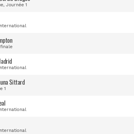
ue
, Journée 1
international
ampton
 finale
Madrid
international
tuna Sittard
e 1
eal
international
international