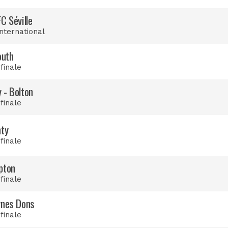
C Séville
international
outh
 finale
 - Bolton
 finale
nty
 finale
pton
 finale
ynes Dons
 finale