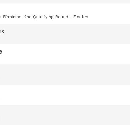
s Féminine
, 2nd Qualifying Round - Finales
ms
1
e
1
1
1
1