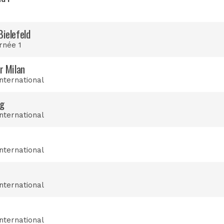
Bielefeld
rnée 1
r Milan
international
rg
international
international
international
international