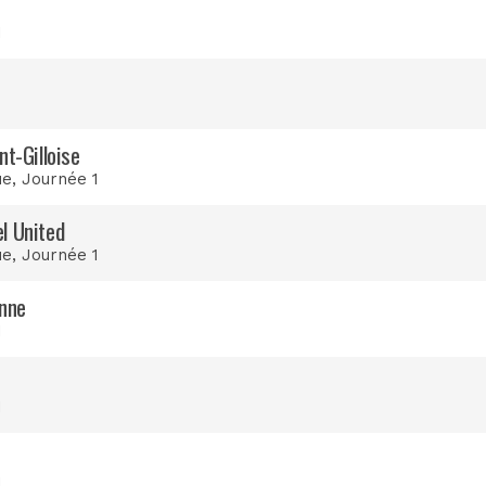
1
nt-Gilloise
ue
, Journée 1
l United
ue
, Journée 1
enne
1
1
1