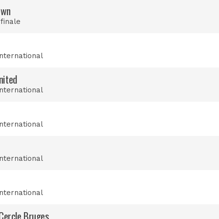
own
 finale
international
nited
international
international
international
international
 Cercle Bruges