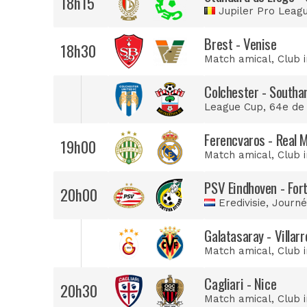
18h15
Jupiler Pro Leag
Brest - Venise
18h30
Match amical
, Club 
Colchester - South
League Cup
, 64e de
Ferencvaros - Real 
19h00
Match amical
, Club 
PSV Eindhoven - For
20h00
Eredivisie
, Journé
Galatasaray - Villarr
Match amical
, Club 
Cagliari - Nice
20h30
Match amical
, Club 