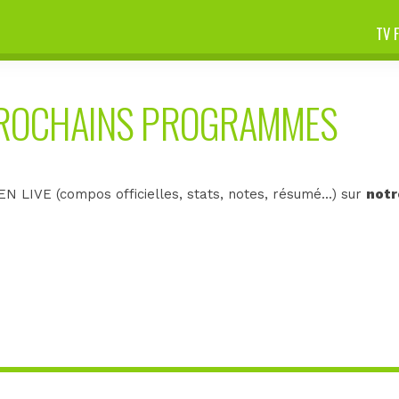
TV 
PROCHAINS PROGRAMMES
N LIVE (compos officielles, stats, notes, résumé...) sur
notr