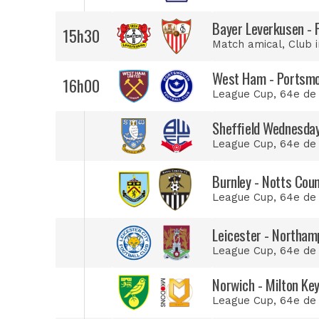
Bayer Leverkusen - F
15h30
Match amical
, Club 
West Ham - Portsm
16h00
League Cup
, 64e de
Sheffield Wednesday
League Cup
, 64e de
Burnley - Notts Cou
League Cup
, 64e de
Leicester - Northam
League Cup
, 64e de
Norwich - Milton Ke
League Cup
, 64e de