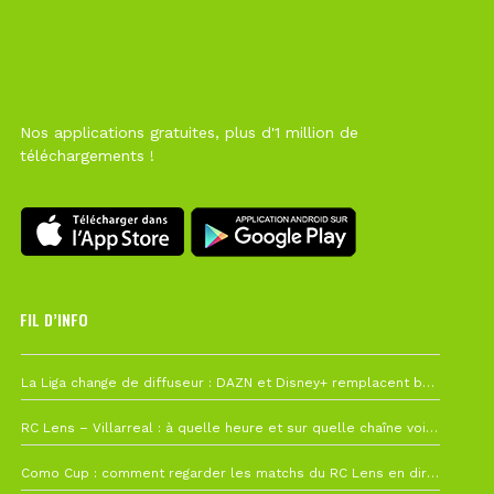
Nos applications gratuites, plus d'1 million de
téléchargements !
FIL D’INFO
6 août à 10h12
La Liga change de diffuseur : DAZN et Disney+ remplacent beIN Sports !
1 août à 09h19
RC Lens – Villarreal : à quelle heure et sur quelle chaîne voir la finale de la Como Cup ?
27 juillet à 19h57
Como Cup : comment regarder les matchs du RC Lens en direct ?