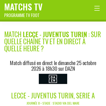
MATCHS TV
PROGRAMME TV FOOT
MATCH
LECCE
-
JUVENTUS TURIN
: SUR
QUELLE CHAÎNE TV ET EN DIRECT À
QUELLE HEURE ?
Match diffusé en direct le dimanche 25 octobre
2026 à 18h30 sur DAZN
LECCE - JUVENTUS TURIN, SERIE A
JOURNÉE 8 • STADE : STADIO VIA DEL MARE