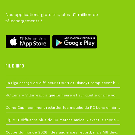
Nos applications gratuites, plus d'1 million de
téléchargements !
FIL D’INFO
6 août à 10h12
La Liga change de diffuseur : DAZN et Disney+ remplacent beIN Sports !
1 août à 09h19
RC Lens – Villarreal : à quelle heure et sur quelle chaîne voir la finale de la Como Cup ?
27 juillet à 19h57
Como Cup : comment regarder les matchs du RC Lens en direct ?
22 juillet à 19h16
Ligue 1+ diffusera plus de 30 matchs amicaux avant la reprise de la Ligue 1
22 juillet à 15h22
Coupe du monde 2026 : des audiences record, mais M6 devrait perdre très gros !