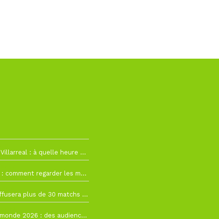
h19
RC Lens – Villarreal : à quelle heure et sur quelle chaîne voir la finale de la Como Cup ?
 19h57
Como Cup : comment regarder les matchs du RC Lens en direct ?
 19h16
Ligue 1+ diffusera plus de 30 matchs amicaux avant la reprise de la Ligue 1
 15h22
Coupe du monde 2026 : des audiences record, mais M6 devrait perdre très gros !