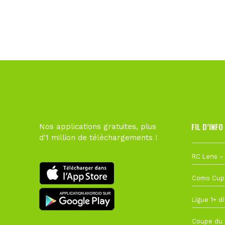
FIL D’INFO
Nos applications gratuites, plus
d'1 million de téléchargements !
1 août à 09
27 juillet à
22 juillet à
22 juillet à