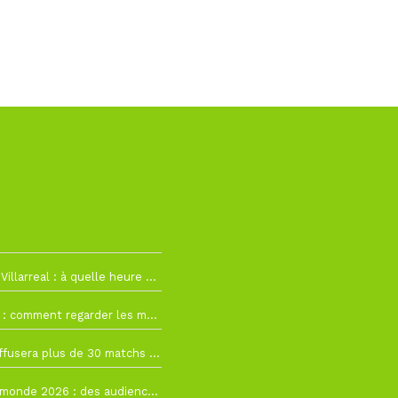
h19
RC Lens – Villarreal : à quelle heure et sur quelle chaîne voir la finale de la Como Cup ?
 19h57
Como Cup : comment regarder les matchs du RC Lens en direct ?
 19h16
Ligue 1+ diffusera plus de 30 matchs amicaux avant la reprise de la Ligue 1
 15h22
Coupe du monde 2026 : des audiences record, mais M6 devrait perdre très gros !