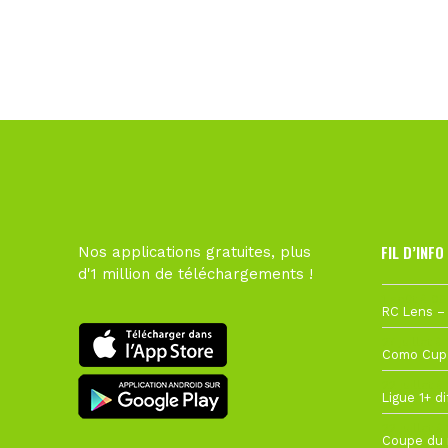
FIL D’INFO
Nos applications gratuites, plus
d'1 million de téléchargements !
1 août à 09
27 juillet à
22 juillet à
22 juillet à