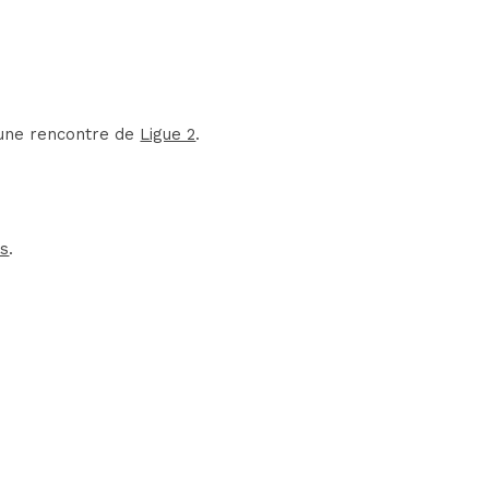
d'une rencontre de
Ligue 2
.
ts
.