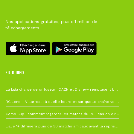
Nos applications gratuites, plus d'1 million de
téléchargements !
FIL D’INFO
Hier à 10h12
La Liga change de diffuseur : DAZN et Disney+ remplacent beIN Sports !
1 août à 09h19
RC Lens – Villarreal : à quelle heure et sur quelle chaîne voir la finale de la Como Cup ?
27 juillet à 19h57
Como Cup : comment regarder les matchs du RC Lens en direct ?
22 juillet à 19h16
Ligue 1+ diffusera plus de 30 matchs amicaux avant la reprise de la Ligue 1