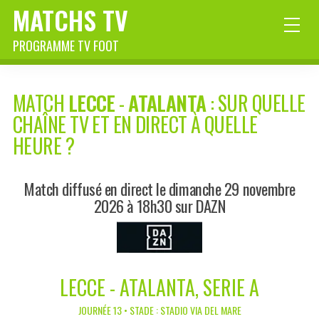
MATCHS TV
PROGRAMME TV FOOT
MATCH
LECCE
-
ATALANTA
: SUR QUELLE
CHAÎNE TV ET EN DIRECT À QUELLE
HEURE ?
Match diffusé en direct le dimanche 29 novembre
2026 à 18h30 sur DAZN
LECCE - ATALANTA, SERIE A
JOURNÉE 13 • STADE : STADIO VIA DEL MARE