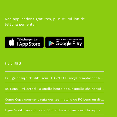
Nos applications gratuites, plus d'1 million de
téléchargements !
FIL D’INFO
6 août à 10h12
La Liga change de diffuseur : DAZN et Disney+ remplacent beIN Sports !
1 août à 09h19
RC Lens – Villarreal : à quelle heure et sur quelle chaîne voir la finale de la Como Cup ?
27 juillet à 19h57
Como Cup : comment regarder les matchs du RC Lens en direct ?
22 juillet à 19h16
Ligue 1+ diffusera plus de 30 matchs amicaux avant la reprise de la Ligue 1