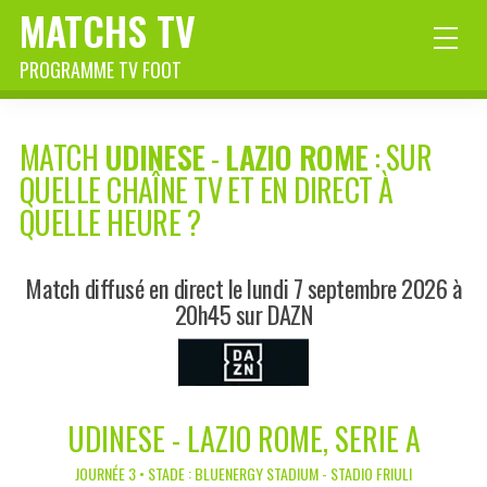
MATCHS TV
PROGRAMME TV FOOT
MATCH
UDINESE
-
LAZIO ROME
: SUR
QUELLE CHAÎNE TV ET EN DIRECT À
QUELLE HEURE ?
Match diffusé en direct le lundi 7 septembre 2026 à
20h45 sur DAZN
UDINESE - LAZIO ROME, SERIE A
JOURNÉE 3 • STADE : BLUENERGY STADIUM - STADIO FRIULI