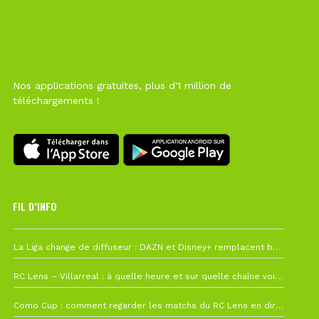
Nos applications gratuites, plus d'1 million de
téléchargements !
FIL D’INFO
6 août à 10h12
La Liga change de diffuseur : DAZN et Disney+ remplacent beIN Sports !
1 août à 09h19
RC Lens – Villarreal : à quelle heure et sur quelle chaîne voir la finale de la Como Cup ?
27 juillet à 19h57
Como Cup : comment regarder les matchs du RC Lens en direct ?