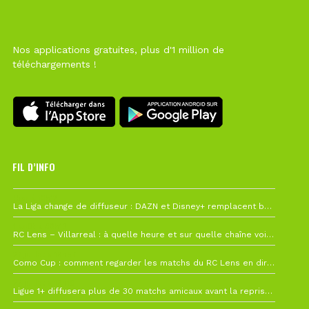
Nos applications gratuites, plus d'1 million de
téléchargements !
FIL D’INFO
Hier à 10h12
La Liga change de diffuseur : DAZN et Disney+ remplacent beIN Sports !
1 août à 09h19
RC Lens – Villarreal : à quelle heure et sur quelle chaîne voir la finale de la Como Cup ?
27 juillet à 19h57
Como Cup : comment regarder les matchs du RC Lens en direct ?
22 juillet à 19h16
Ligue 1+ diffusera plus de 30 matchs amicaux avant la reprise de la Ligue 1