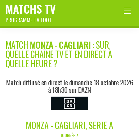
MATCHS TV
PROGRAMME TV FOOT
MATCH
MONZA
-
CAGLIARI
: SUR
QUELLE CHAÎNE TV ET EN DIRECT À
QUELLE HEURE ?
Match diffusé en direct le dimanche 18 octobre 2026
à 18h30 sur DAZN
MONZA - CAGLIARI, SERIE A
JOURNÉE 7