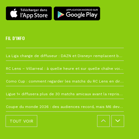
FIL D’INFO
6 août à 10h12
La Liga change de diffuseur : DAZN et Disney+ remplacent beIN Sports !
1 août à 09h19
RC Lens – Villarreal : à quelle heure et sur quelle chaîne voir la finale de la Como Cup ?
27 juillet à 19h57
Como Cup : comment regarder les matchs du RC Lens en direct ?
22 juillet à 19h16
Ligue 1+ diffusera plus de 30 matchs amicaux avant la reprise de la Ligue 1
22 juillet à 15h22
Coupe du monde 2026 : des audiences record, mais M6 devrait perdre très gros !
TOUT VOIR