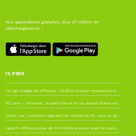
Nos applications gratuites, plus d'1 million de
téléchargements !
FIL D’INFO
6 août à 10h12
La Liga change de diffuseur : DAZN et Disney+ remplacent beIN Sports !
1 août à 09h19
RC Lens – Villarreal : à quelle heure et sur quelle chaîne voir la finale de la Como Cup ?
27 juillet à 19h57
Como Cup : comment regarder les matchs du RC Lens en direct ?
22 juillet à 19h16
Ligue 1+ diffusera plus de 30 matchs amicaux avant la reprise de la Ligue 1