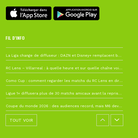
FIL D’INFO
6 août à 10h12
La Liga change de diffuseur : DAZN et Disney+ remplacent beIN Sports !
1 août à 09h19
RC Lens – Villarreal : à quelle heure et sur quelle chaîne voir la finale de la Como Cup ?
27 juillet à 19h57
Como Cup : comment regarder les matchs du RC Lens en direct ?
22 juillet à 19h16
Ligue 1+ diffusera plus de 30 matchs amicaux avant la reprise de la Ligue 1
22 juillet à 15h22
Coupe du monde 2026 : des audiences record, mais M6 devrait perdre très gros !
TOUT VOIR