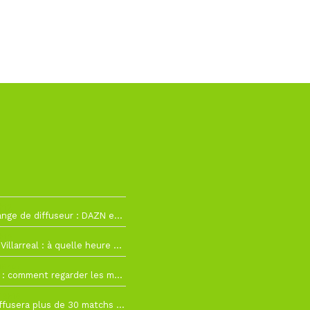
h12
La Liga change de diffuseur : DAZN et Disney+ remplacent beIN Sports !
h19
RC Lens – Villarreal : à quelle heure et sur quelle chaîne voir la finale de la Como Cup ?
 19h57
Como Cup : comment regarder les matchs du RC Lens en direct ?
 19h16
Ligue 1+ diffusera plus de 30 matchs amicaux avant la reprise de la Ligue 1