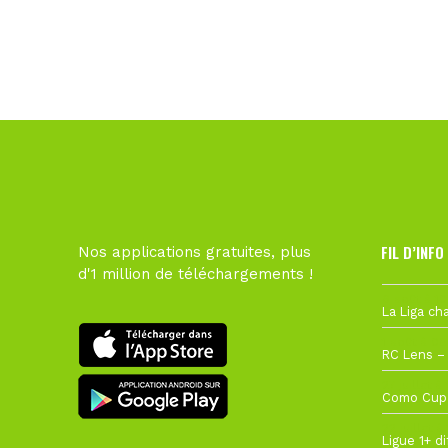
FIL D’INFO
Nos applications gratuites, plus
d'1 million de téléchargements !
6 août à 10
1 août à 09
27 juillet à
22 juillet à