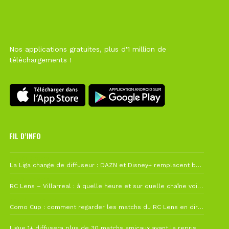
Nos applications gratuites, plus d'1 million de
téléchargements !
FIL D’INFO
6 août à 10h12
La Liga change de diffuseur : DAZN et Disney+ remplacent beIN Sports !
1 août à 09h19
RC Lens – Villarreal : à quelle heure et sur quelle chaîne voir la finale de la Como Cup ?
27 juillet à 19h57
Como Cup : comment regarder les matchs du RC Lens en direct ?
22 juillet à 19h16
Ligue 1+ diffusera plus de 30 matchs amicaux avant la reprise de la Ligue 1