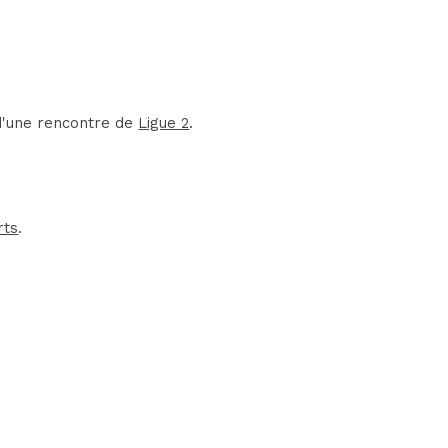
 d'une rencontre de
Ligue 2
.
rts
.