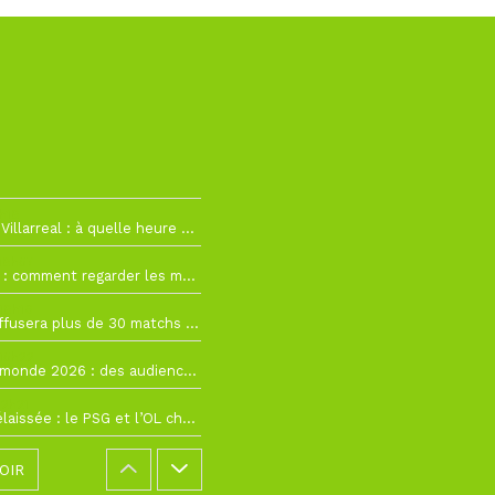
h19
RC Lens – Villarreal : à quelle heure et sur quelle chaîne voir la finale de la Como Cup ?
 19h57
Como Cup : comment regarder les matchs du RC Lens en direct ?
 19h16
Ligue 1+ diffusera plus de 30 matchs amicaux avant la reprise de la Ligue 1
 15h22
Coupe du monde 2026 : des audiences record, mais M6 devrait perdre très gros !
 12h21
Ligue 1+ délaissée : le PSG et l’OL choisissent d’autres diffuseurs pour leur reprise
OIR