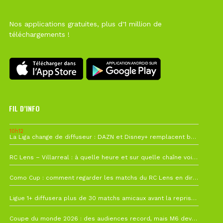
Nos applications gratuites, plus d'1 million de
téléchargements !
FIL D’INFO
10h12
La Liga change de diffuseur : DAZN et Disney+ remplacent beIN Sports !
1 août à 09h19
RC Lens – Villarreal : à quelle heure et sur quelle chaîne voir la finale de la Como Cup ?
27 juillet à 19h57
Como Cup : comment regarder les matchs du RC Lens en direct ?
22 juillet à 19h16
Ligue 1+ diffusera plus de 30 matchs amicaux avant la reprise de la Ligue 1
22 juillet à 15h22
Coupe du monde 2026 : des audiences record, mais M6 devrait perdre très gros !