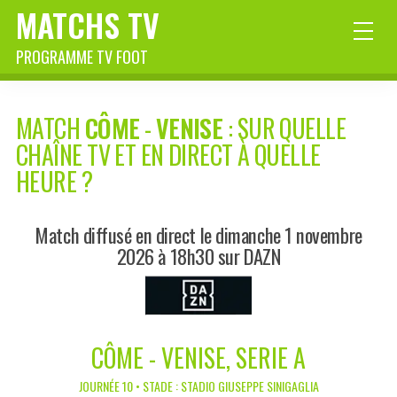
MATCHS TV
PROGRAMME TV FOOT
MATCH
CÔME
-
VENISE
: SUR QUELLE
CHAÎNE TV ET EN DIRECT À QUELLE
HEURE ?
Match diffusé en direct le dimanche 1 novembre
2026 à 18h30 sur DAZN
CÔME - VENISE, SERIE A
JOURNÉE 10 • STADE : STADIO GIUSEPPE SINIGAGLIA