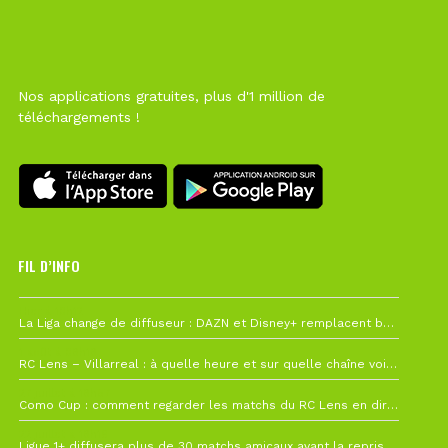
Nos applications gratuites, plus d'1 million de
téléchargements !
FIL D’INFO
Hier à 10h12
La Liga change de diffuseur : DAZN et Disney+ remplacent beIN Sports !
1 août à 09h19
RC Lens – Villarreal : à quelle heure et sur quelle chaîne voir la finale de la Como Cup ?
27 juillet à 19h57
Como Cup : comment regarder les matchs du RC Lens en direct ?
22 juillet à 19h16
Ligue 1+ diffusera plus de 30 matchs amicaux avant la reprise de la Ligue 1