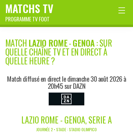
MATCHS TV
PROGRAMME TV FOOT
MATCH
LAZIO ROME
-
GENOA
: SUR
QUELLE CHAÎNE TV ET EN DIRECT À
QUELLE HEURE ?
Match diffusé en direct le dimanche 30 août 2026 à
20h45 sur DAZN
LAZIO ROME - GENOA, SERIE A
JOURNÉE 2 • STADE : STADIO OLIMPICO