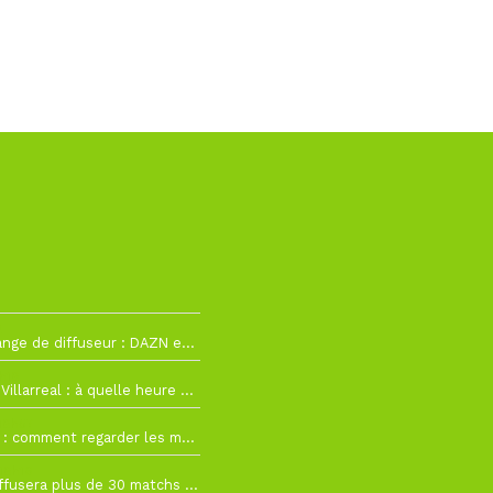
2
La Liga change de diffuseur : DAZN et Disney+ remplacent beIN Sports !
h19
RC Lens – Villarreal : à quelle heure et sur quelle chaîne voir la finale de la Como Cup ?
 19h57
Como Cup : comment regarder les matchs du RC Lens en direct ?
 19h16
Ligue 1+ diffusera plus de 30 matchs amicaux avant la reprise de la Ligue 1