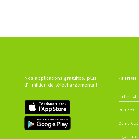
FIL D’INFO
Nos applications gratuites, plus
d'1 million de téléchargements !
Hier à 10h1
1 août à 09
27 juillet à
22 juillet à