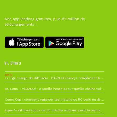
Nos applications gratuites, plus d'1 million de
téléchargements !
FIL D’INFO
10h12
La Liga change de diffuseur : DAZN et Disney+ remplacent beIN Sports !
1 août à 09h19
RC Lens – Villarreal : à quelle heure et sur quelle chaîne voir la finale de la Como Cup ?
27 juillet à 19h57
Como Cup : comment regarder les matchs du RC Lens en direct ?
22 juillet à 19h16
Ligue 1+ diffusera plus de 30 matchs amicaux avant la reprise de la Ligue 1