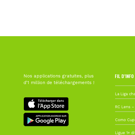
FIL D’INFO
Nos applications gratuites, plus
d'1 million de téléchargements !
6 août à 10
1 août à 09
27 juillet à
22 juillet à