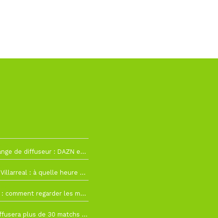
h12
La Liga change de diffuseur : DAZN et Disney+ remplacent beIN Sports !
h19
RC Lens – Villarreal : à quelle heure et sur quelle chaîne voir la finale de la Como Cup ?
 19h57
Como Cup : comment regarder les matchs du RC Lens en direct ?
 19h16
Ligue 1+ diffusera plus de 30 matchs amicaux avant la reprise de la Ligue 1