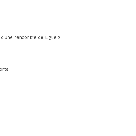
t d'une rencontre de
Ligue 2
.
orts
.