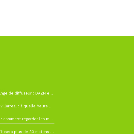
h12
La Liga change de diffuseur : DAZN et Disney+ remplacent beIN Sports !
h19
RC Lens – Villarreal : à quelle heure et sur quelle chaîne voir la finale de la Como Cup ?
 19h57
Como Cup : comment regarder les matchs du RC Lens en direct ?
 19h16
Ligue 1+ diffusera plus de 30 matchs amicaux avant la reprise de la Ligue 1