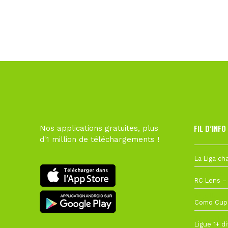
FIL D’INFO
Nos applications gratuites, plus
d'1 million de téléchargements !
6 août à 10
1 août à 09
27 juillet à
22 juillet à