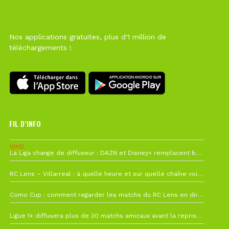
Nos applications gratuites, plus d'1 million de
téléchargements !
FIL D’INFO
10h12
La Liga change de diffuseur : DAZN et Disney+ remplacent beIN Sports !
1 août à 09h19
RC Lens – Villarreal : à quelle heure et sur quelle chaîne voir la finale de la Como Cup ?
27 juillet à 19h57
Como Cup : comment regarder les matchs du RC Lens en direct ?
22 juillet à 19h16
Ligue 1+ diffusera plus de 30 matchs amicaux avant la reprise de la Ligue 1