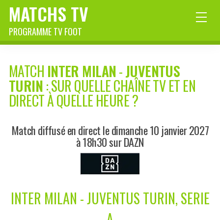
MATCHS TV
PROGRAMME TV FOOT
MATCH
INTER MILAN
-
JUVENTUS
TURIN
: SUR QUELLE CHAÎNE TV ET EN
DIRECT À QUELLE HEURE ?
Match diffusé en direct le dimanche 10 janvier 2027
à 18h30 sur DAZN
INTER MILAN - JUVENTUS TURIN, SERIE
A