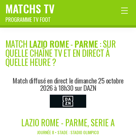
MATCHS TV
PROGRAMME TV FOOT
MATCH
LAZIO ROME
-
PARME
: SUR
QUELLE CHAÎNE TV ET EN DIRECT À
QUELLE HEURE ?
Match diffusé en direct le dimanche 25 octobre
2026 à 18h30 sur DAZN
LAZIO ROME - PARME, SERIE A
JOURNÉE 8 • STADE : STADIO OLIMPICO