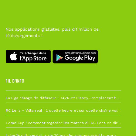
Nos applications gratuites, plus d'1 million de
téléchargements !
FIL D’INFO
6 août à 10h12
La Liga change de diffuseur : DAZN et Disney+ remplacent beIN Sports !
1 août à 09h19
RC Lens – Villarreal : à quelle heure et sur quelle chaîne voir la finale de la Como Cup ?
27 juillet à 19h57
Como Cup : comment regarder les matchs du RC Lens en direct ?
22 juillet à 19h16
Ligue 1+ diffusera plus de 30 matchs amicaux avant la reprise de la Ligue 1