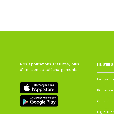
FIL D’INFO
Nos applications gratuites, plus
d'1 million de téléchargements !
Hier à 10h1
1 août à 09
27 juillet à
22 juillet à