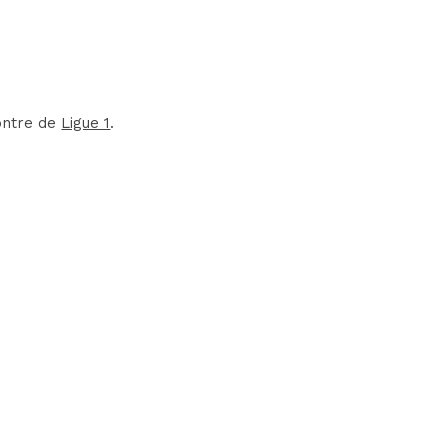
contre de
Ligue 1
.