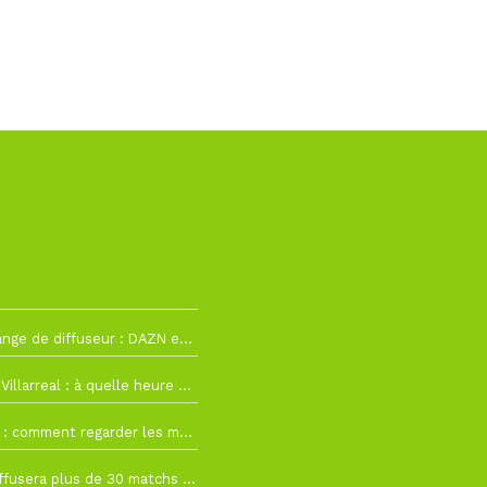
2
La Liga change de diffuseur : DAZN et Disney+ remplacent beIN Sports !
h19
RC Lens – Villarreal : à quelle heure et sur quelle chaîne voir la finale de la Como Cup ?
 19h57
Como Cup : comment regarder les matchs du RC Lens en direct ?
 19h16
Ligue 1+ diffusera plus de 30 matchs amicaux avant la reprise de la Ligue 1