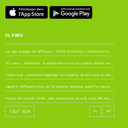
FIL D’INFO
6 août à 10h12
La Liga change de diffuseur : DAZN et Disney+ remplacent beIN Sports !
1 août à 09h19
RC Lens – Villarreal : à quelle heure et sur quelle chaîne voir la finale de la Como Cup ?
27 juillet à 19h57
Como Cup : comment regarder les matchs du RC Lens en direct ?
22 juillet à 19h16
Ligue 1+ diffusera plus de 30 matchs amicaux avant la reprise de la Ligue 1
22 juillet à 15h22
Coupe du monde 2026 : des audiences record, mais M6 devrait perdre très gros !
TOUT VOIR