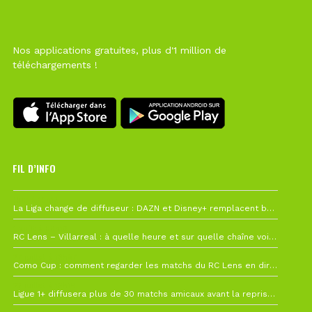
Nos applications gratuites, plus d'1 million de
téléchargements !
FIL D’INFO
Hier à 10h12
La Liga change de diffuseur : DAZN et Disney+ remplacent beIN Sports !
1 août à 09h19
RC Lens – Villarreal : à quelle heure et sur quelle chaîne voir la finale de la Como Cup ?
27 juillet à 19h57
Como Cup : comment regarder les matchs du RC Lens en direct ?
22 juillet à 19h16
Ligue 1+ diffusera plus de 30 matchs amicaux avant la reprise de la Ligue 1