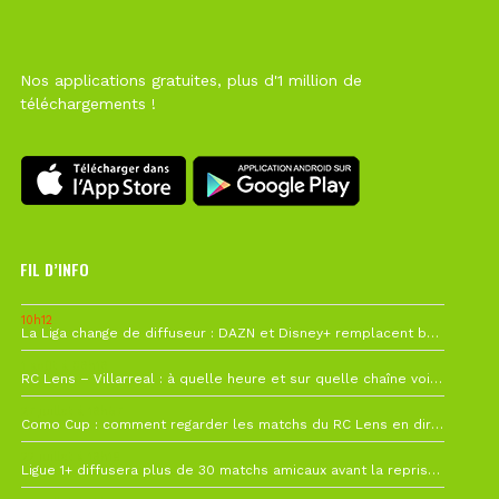
Nos applications gratuites, plus d'1 million de
téléchargements !
FIL D’INFO
10h12
La Liga change de diffuseur : DAZN et Disney+ remplacent beIN Sports !
1 août à 09h19
RC Lens – Villarreal : à quelle heure et sur quelle chaîne voir la finale de la Como Cup ?
27 juillet à 19h57
Como Cup : comment regarder les matchs du RC Lens en direct ?
22 juillet à 19h16
Ligue 1+ diffusera plus de 30 matchs amicaux avant la reprise de la Ligue 1