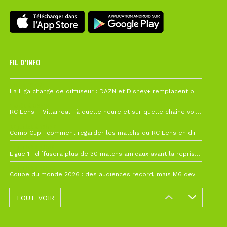
FIL D’INFO
Hier à 10h12
La Liga change de diffuseur : DAZN et Disney+ remplacent beIN Sports !
1 août à 09h19
RC Lens – Villarreal : à quelle heure et sur quelle chaîne voir la finale de la Como Cup ?
27 juillet à 19h57
Como Cup : comment regarder les matchs du RC Lens en direct ?
22 juillet à 19h16
Ligue 1+ diffusera plus de 30 matchs amicaux avant la reprise de la Ligue 1
22 juillet à 15h22
Coupe du monde 2026 : des audiences record, mais M6 devrait perdre très gros !
TOUT VOIR