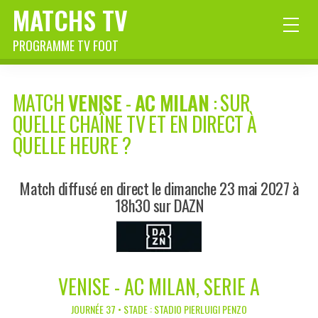
MATCHS TV
PROGRAMME TV FOOT
MATCH
VENISE
-
AC MILAN
: SUR
QUELLE CHAÎNE TV ET EN DIRECT À
QUELLE HEURE ?
Match diffusé en direct le dimanche 23 mai 2027 à
18h30 sur DAZN
VENISE - AC MILAN, SERIE A
JOURNÉE 37 • STADE : STADIO PIERLUIGI PENZO