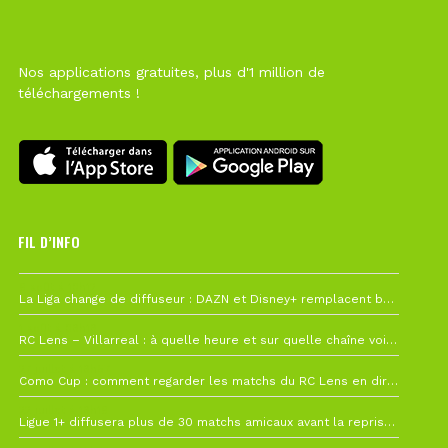
Nos applications gratuites, plus d'1 million de
téléchargements !
FIL D’INFO
6 août à 10h12
La Liga change de diffuseur : DAZN et Disney+ remplacent beIN Sports !
1 août à 09h19
RC Lens – Villarreal : à quelle heure et sur quelle chaîne voir la finale de la Como Cup ?
27 juillet à 19h57
Como Cup : comment regarder les matchs du RC Lens en direct ?
22 juillet à 19h16
Ligue 1+ diffusera plus de 30 matchs amicaux avant la reprise de la Ligue 1