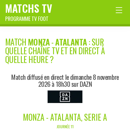
MATCHS TV
PROGRAMME TV FOOT
MATCH
MONZA
-
ATALANTA
: SUR
QUELLE CHAÎNE TV ET EN DIRECT À
QUELLE HEURE ?
Match diffusé en direct le dimanche 8 novembre
2026 à 18h30 sur DAZN
MONZA - ATALANTA, SERIE A
JOURNÉE 11