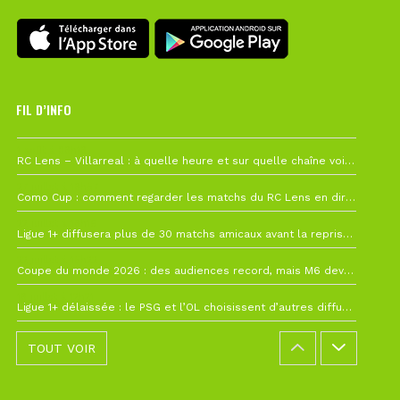
FIL D’INFO
1 août à 09h19
RC Lens – Villarreal : à quelle heure et sur quelle chaîne voir la finale de la Como Cup ?
27 juillet à 19h57
Como Cup : comment regarder les matchs du RC Lens en direct ?
22 juillet à 19h16
Ligue 1+ diffusera plus de 30 matchs amicaux avant la reprise de la Ligue 1
22 juillet à 15h22
Coupe du monde 2026 : des audiences record, mais M6 devrait perdre très gros !
19 juillet à 12h21
Ligue 1+ délaissée : le PSG et l’OL choisissent d’autres diffuseurs pour leur reprise
TOUT VOIR