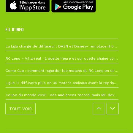
FIL D’INFO
6 août à 10h12
La Liga change de diffuseur : DAZN et Disney+ remplacent beIN Sports !
1 août à 09h19
RC Lens – Villarreal : à quelle heure et sur quelle chaîne voir la finale de la Como Cup ?
27 juillet à 19h57
Como Cup : comment regarder les matchs du RC Lens en direct ?
22 juillet à 19h16
Ligue 1+ diffusera plus de 30 matchs amicaux avant la reprise de la Ligue 1
22 juillet à 15h22
Coupe du monde 2026 : des audiences record, mais M6 devrait perdre très gros !
TOUT VOIR