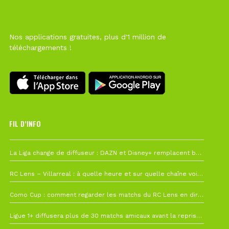
Nos applications gratuites, plus d'1 million de
téléchargements !
FIL D’INFO
Hier à 10h12
La Liga change de diffuseur : DAZN et Disney+ remplacent beIN Sports !
1 août à 09h19
RC Lens – Villarreal : à quelle heure et sur quelle chaîne voir la finale de la Como Cup ?
27 juillet à 19h57
Como Cup : comment regarder les matchs du RC Lens en direct ?
22 juillet à 19h16
Ligue 1+ diffusera plus de 30 matchs amicaux avant la reprise de la Ligue 1