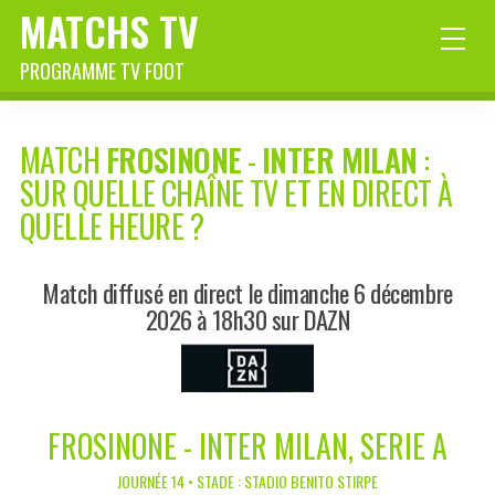
MATCHS TV
PROGRAMME TV FOOT
MATCH
FROSINONE
-
INTER MILAN
:
SUR QUELLE CHAÎNE TV ET EN DIRECT À
QUELLE HEURE ?
Match diffusé en direct le dimanche 6 décembre
2026 à 18h30 sur DAZN
FROSINONE - INTER MILAN, SERIE A
JOURNÉE 14 • STADE : STADIO BENITO STIRPE