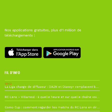
Nos applications gratuites, plus d'1 million de
téléchargements !
FIL D’INFO
10h12
La Liga change de diffuseur : DAZN et Disney+ remplacent beIN Sports !
1 août à 09h19
RC Lens – Villarreal : à quelle heure et sur quelle chaîne voir la finale de la Como Cup ?
27 juillet à 19h57
Como Cup : comment regarder les matchs du RC Lens en direct ?