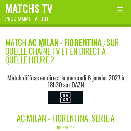
MATCHS TV
PROGRAMME TV FOOT
MATCH
AC MILAN
-
FIORENTINA
: SUR
QUELLE CHAÎNE TV ET EN DIRECT À
QUELLE HEURE ?
Match diffusé en direct le mercredi 6 janvier 2027 à
18h30 sur DAZN
AC MILAN - FIORENTINA, SERIE A
JOURNÉE 18