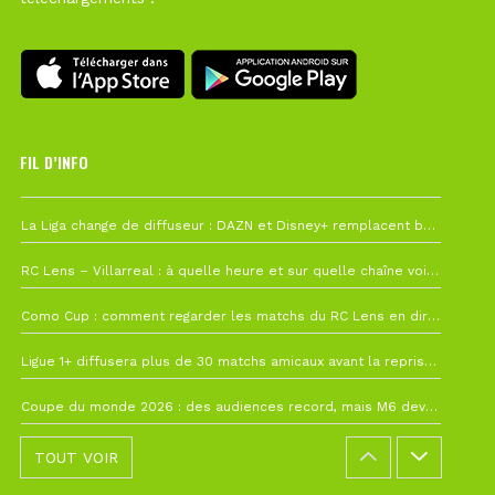
FIL D’INFO
6 août à 10h12
La Liga change de diffuseur : DAZN et Disney+ remplacent beIN Sports !
1 août à 09h19
RC Lens – Villarreal : à quelle heure et sur quelle chaîne voir la finale de la Como Cup ?
27 juillet à 19h57
Como Cup : comment regarder les matchs du RC Lens en direct ?
22 juillet à 19h16
Ligue 1+ diffusera plus de 30 matchs amicaux avant la reprise de la Ligue 1
22 juillet à 15h22
Coupe du monde 2026 : des audiences record, mais M6 devrait perdre très gros !
TOUT VOIR