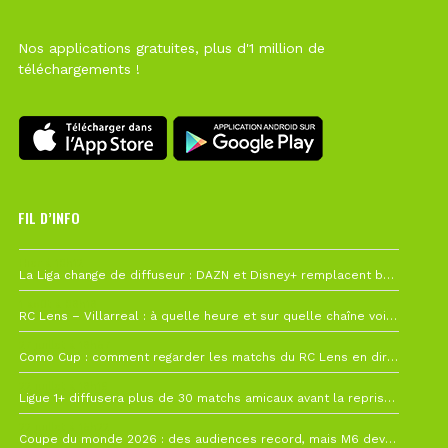
Nos applications gratuites, plus d'1 million de
téléchargements !
FIL D’INFO
Hier à 10h12
La Liga change de diffuseur : DAZN et Disney+ remplacent beIN Sports !
1 août à 09h19
RC Lens – Villarreal : à quelle heure et sur quelle chaîne voir la finale de la Como Cup ?
27 juillet à 19h57
Como Cup : comment regarder les matchs du RC Lens en direct ?
22 juillet à 19h16
Ligue 1+ diffusera plus de 30 matchs amicaux avant la reprise de la Ligue 1
22 juillet à 15h22
Coupe du monde 2026 : des audiences record, mais M6 devrait perdre très gros !