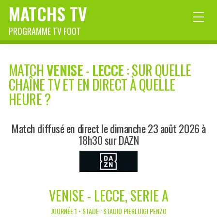
MATCHS TV
PROGRAMME TV FOOT
MATCH
VENISE
-
LECCE
: SUR QUELLE
CHAÎNE TV ET EN DIRECT À QUELLE
HEURE ?
Match diffusé en direct le dimanche 23 août 2026 à
18h30 sur DAZN
VENISE - LECCE, SERIE A
JOURNÉE 1 • STADE : STADIO PIERLUIGI PENZO