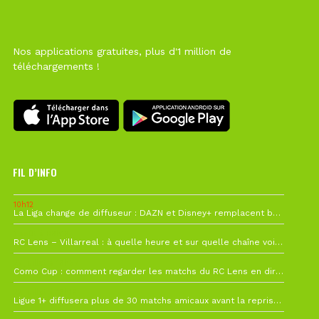
Nos applications gratuites, plus d'1 million de
téléchargements !
FIL D’INFO
10h12
La Liga change de diffuseur : DAZN et Disney+ remplacent beIN Sports !
1 août à 09h19
RC Lens – Villarreal : à quelle heure et sur quelle chaîne voir la finale de la Como Cup ?
27 juillet à 19h57
Como Cup : comment regarder les matchs du RC Lens en direct ?
22 juillet à 19h16
Ligue 1+ diffusera plus de 30 matchs amicaux avant la reprise de la Ligue 1