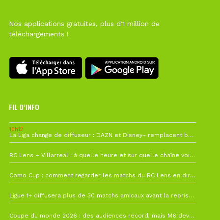
Nos applications gratuites, plus d'1 million de
téléchargements !
FIL D’INFO
10h12
La Liga change de diffuseur : DAZN et Disney+ remplacent beIN Sports !
1 août à 09h19
RC Lens – Villarreal : à quelle heure et sur quelle chaîne voir la finale de la Como Cup ?
27 juillet à 19h57
Como Cup : comment regarder les matchs du RC Lens en direct ?
22 juillet à 19h16
Ligue 1+ diffusera plus de 30 matchs amicaux avant la reprise de la Ligue 1
22 juillet à 15h22
Coupe du monde 2026 : des audiences record, mais M6 devrait perdre très gros !