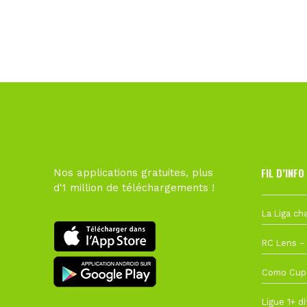
FIL D’INFO
Nos applications gratuites, plus
d'1 million de téléchargements !
6 août à 10
1 août à 09
27 juillet à
22 juillet à