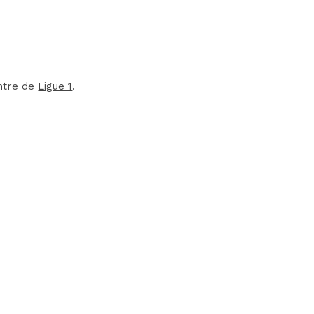
ontre de
Ligue 1
.