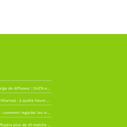
h12
La Liga change de diffuseur : DAZN et Disney+ remplacent beIN Sports !
h19
RC Lens – Villarreal : à quelle heure et sur quelle chaîne voir la finale de la Como Cup ?
 19h57
Como Cup : comment regarder les matchs du RC Lens en direct ?
 19h16
Ligue 1+ diffusera plus de 30 matchs amicaux avant la reprise de la Ligue 1